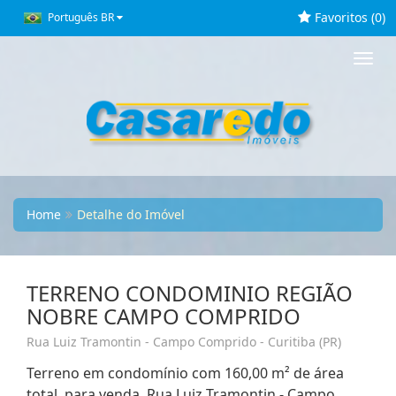
Favoritos (
0
)
Português BR
Toggl
navig
Home
Detalhe do Imóvel
TERRENO CONDOMINIO REGIÃO
NOBRE CAMPO COMPRIDO
Rua Luiz Tramontin - Campo Comprido - Curitiba (PR)
Terreno em condomínio com 160,00 m² de área
total, para venda. Rua Luiz Tramontin - Campo