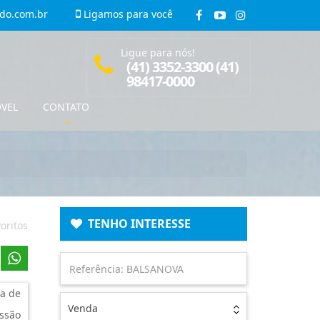
do.com.br
Ligamos para você
Ligue para nós!
(41) 3352-3300 (41)
98417-0000
ÓVEL
CONTATO
TENHO INTERESSE
oritos
a de
Venda
ssão