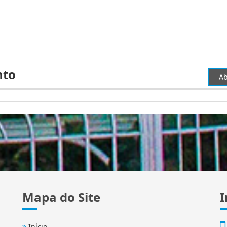
nto
Ab
Mapa do Site
I
Início