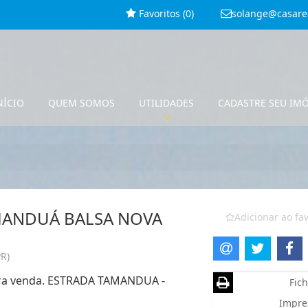
Favoritos (
0
)
solange@casare
NÍCIO
QUEM SOMOS
UTILIDADES
CADASTRE SEU IM
MANDUÁ BALSA NOVA
Adicionar ao fav
R)
para venda. ESTRADA TAMANDUA -
Fich
Impre